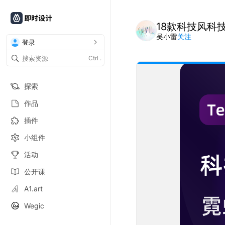
18款科技风科
吴小雷
关注
登录
Ctrl
.
探索
作品
插件
小组件
活动
公开课
A1.art
Wegic