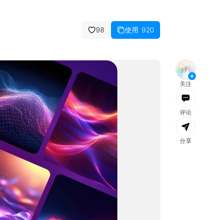
98
使用
920
消息
全部已读
文件
团队
社区
公告
关注
评论
分享
加载失败，
刷新