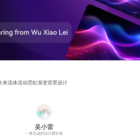
感未来流体流动霓虹渐变背景设计
吴小雷
一事无成的设计爱好者