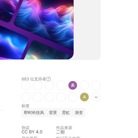
883 位
支持者
吴
A
标签
即时科技风
背景
霓虹
渐变
协议
作品来源
CC BY 4.0
二创