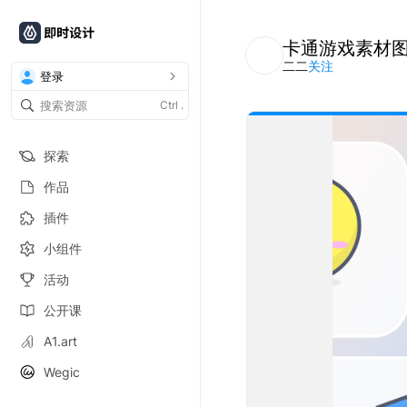
卡通游戏素材
二二
关注
登录
Ctrl
.
探索
作品
插件
小组件
活动
公开课
A1.art
Wegic