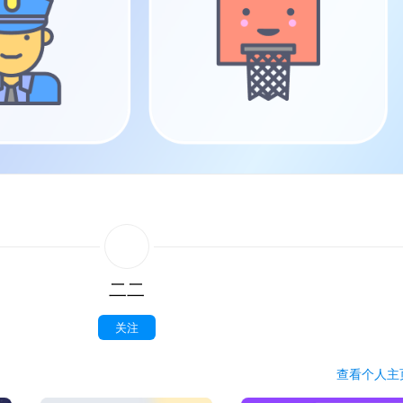
二二
关注
查看
个人
主