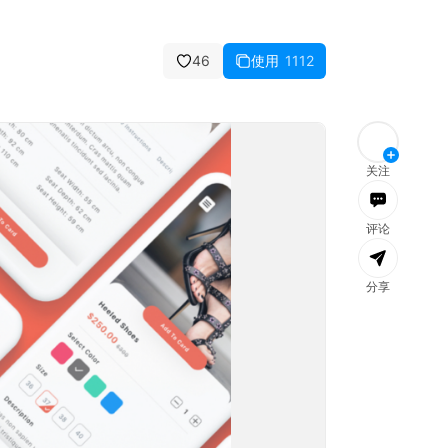
46
使用
1112
消息
全部已读
文件
团队
社区
公告
关注
评论
分享
加载失败，
刷新