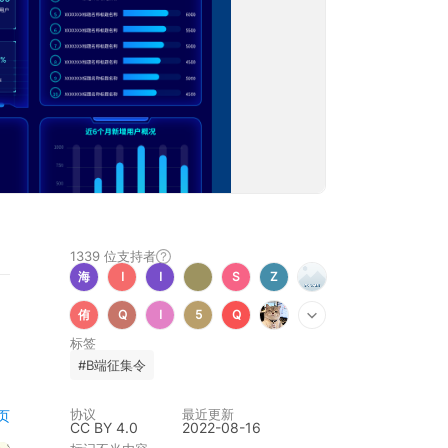
1339 位
支持者
海
I
I
S
Z
侑
Q
I
5
Q
标签
#B端征集令
协议
最近更新
页
CC BY 4.0
2022-08-16