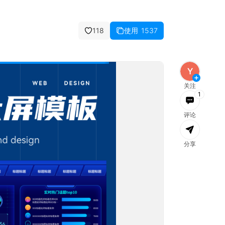
118
使用
1537
消息
全部已读
文件
团队
社区
公告
Y
关注
1
评论
分享
加载失败，
刷新