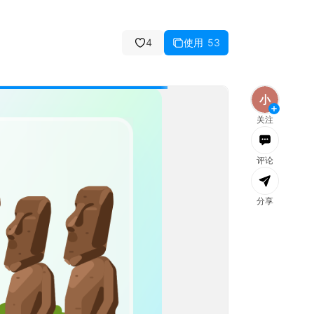
4
使用
53
消息
全部已读
文件
团队
社区
公告
小
关注
评论
分享
加载失败，
刷新