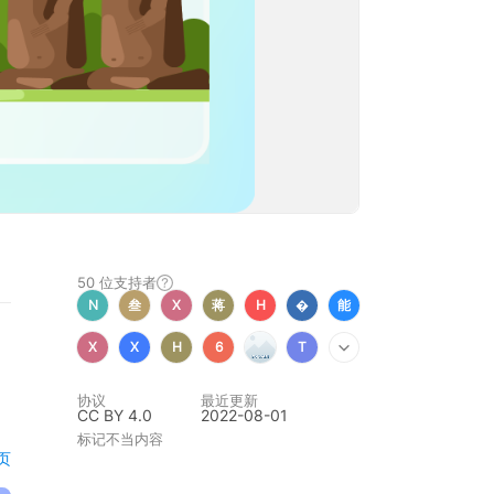
50 位
支持者
N
叁
X
蒋
H

能
X
X
H
6
T
协议
最近更新
CC BY 4.0
2022-08-01
标记不当内容
页