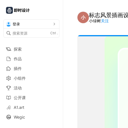
标志风景插画
小
小绿树
关注
登录
Ctrl
.
探索
作品
插件
小组件
活动
公开课
A1.art
Wegic