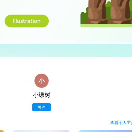
小
小绿树
关注
查看
个人
主