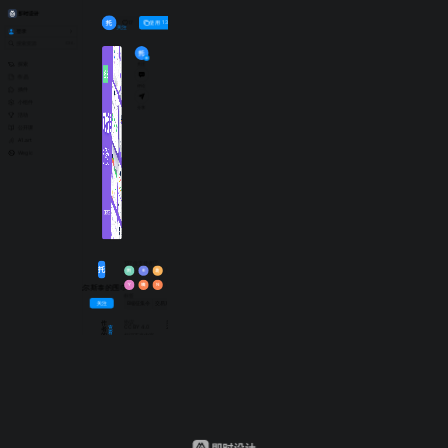
#B端征集令交易系统可视化工作后台UI界面设计分享
托
17
使用
139
托尔斯泰的围巾
关注
登录
消息
全部已读
Ctrl
.
文件
团队
社区
公告
托
探索
关注
作品
评论
插件
小组件
分享
活动
加载失败，
刷新
公开课
A1.art
Wegic
137 位
支持者
托
刘
6
花
企
D
末
D
Y
嘀
N
.
T
托尔斯泰的围巾
标签
关注
B端征集令
交易系统
Web
作
协议
最近更新
CC BY 4.0
2022-08-01
查
者
看
的
标记不当内容
个
更
人
多
主
作
页
品
咕噜宝贝表情插画分享
24
91
25
92
托尔斯泰的围巾
快乐蛙主题卡通头像插画分享
薄饼表情包插画分享
团队协作18张插画分享
圣诞人物头像插画分享
在家呼叫技术服务页面分享
7
12
34
2
1
30
51
55
122
196
8
13
35
3
2
31
52
56
123
197
托尔斯泰的围巾
托尔斯泰的围巾
托尔斯泰的围巾
托尔斯泰的围巾
托尔斯泰的围巾
评
全
部
论
聊
一
登
聊