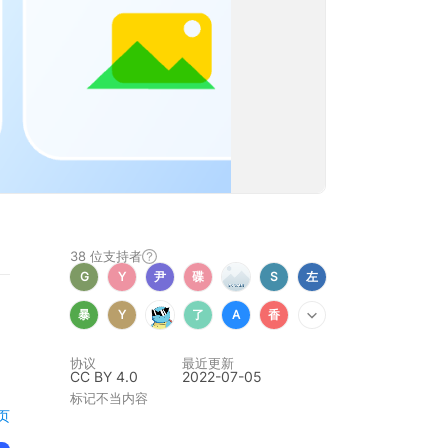
38 位
支持者
G
Y
尹
碟
S
左
暴
Y
了
A
香
协议
最近更新
CC BY 4.0
2022-07-05
标记不当内容
页