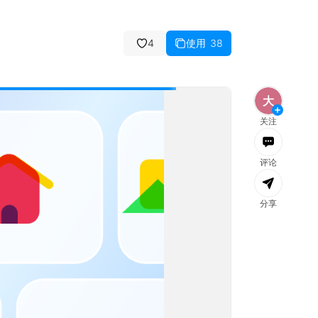
4
使用
38
消息
全部已读
文件
团队
社区
公告
大
关注
评论
分享
加载失败，
刷新