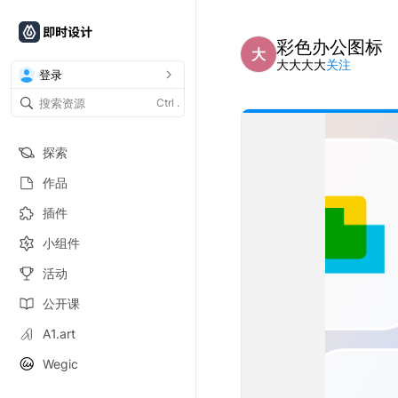
彩色办公图标
大
大大大大
关注
登录
Ctrl
.
探索
作品
插件
小组件
活动
公开课
A1.art
Wegic