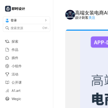
高端女装电商A
设计刺客
关注
登录
Ctrl
.
探索
作品
插件
小组件
活动
公开课
A1.art
Wegic