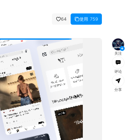
64
使用
759
消息
全部已读
文件
团队
社区
公告
关注
评论
分享
加载失败，
刷新