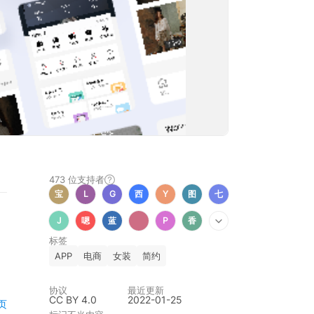
473 位
支持者
宝
L
G
西
Y
图
七
J
嗯
蓝
P
香
标签
APP
电商
女装
简约
协议
最近更新
CC BY 4.0
2022-01-25
页