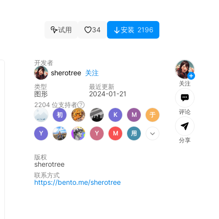
试用
34
安装
2196
消息
全部已读
开发者
文件
团队
社区
公告
sherotree
关注
关注
类型
最近更新
图形
2024-01-21
2204 位
支持者
评论
初
K
M
于
Y
Y
M
用
分享
版权
加载失败，
刷新
sherotree
联系方式
https://bento.me/sherotree