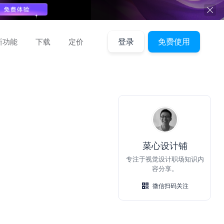
新功能
下载
定价
登录
免费使用
消息
全部已读
文件
团队
社区
公告
菜心设计铺
专注于视觉设计职场知识内
容分享。
微信扫码关注
加载失败，
刷新